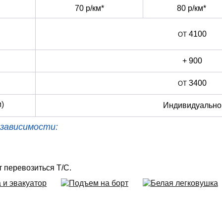
70 р/км*
80 р/км*
4100
+ 900
3400
)
Индивидуально
зависимости:
т перевозиться Т/C.