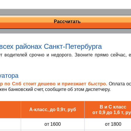
Рассчитать
 всех районах Санкт-Петербурга
т водителей срочно и недорого. Звоните прямо сейчас, 
уатора
р по Спб стоит дешево и приезжает быстро.
Оплата ос
ен банковский счет, сообщите об этом диспетчеру.
В и С класс
А-класс,
до 0,9т
, руб
от 0,9 до 1,6 т
, р
от 1600
от 1800